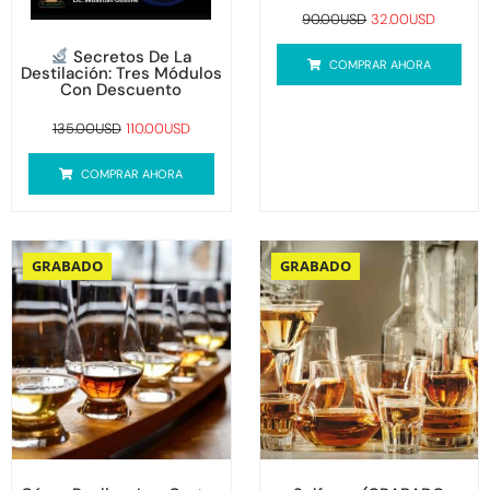
90.00
USD
32.00
USD
Secretos De La
COMPRAR AHORA
Destilación: Tres Módulos
Con Descuento
135.00
USD
110.00
USD
COMPRAR AHORA
GRABADO
GRABADO