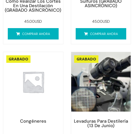
Cómo Realizar Los Cortes
Sulfuros (GRABADO
En Una Destilación
ASINCRÓNICO)
(GRABADO ASINCRÓNICO)
45.00
USD
45.00
USD
COMPRAR AHORA
COMPRAR AHORA
GRABADO
GRABADO
Congéneres
Levaduras Para Destilería
(13 De Junio)