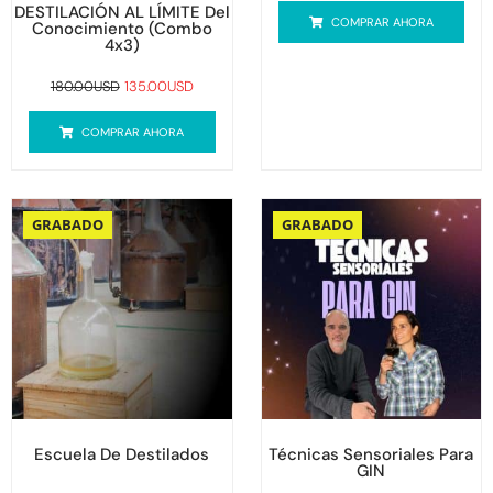
DESTILACIÓN AL LÍMITE Del
COMPRAR AHORA
Conocimiento (combo
4x3)
180.00
USD
135.00
USD
COMPRAR AHORA
El
El
precio
precio
GRABADO
GRABADO
original
actual
era:
es:
180.00USD.
70.00USD.
Escuela De Destilados
Técnicas Sensoriales Para
GIN