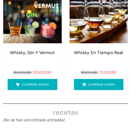
era:
es:
era:
es:
155.00USD.
100.00USD.
90.00USD.
25.00US
Whisky, Gin Y Vermut
Whisky En Tiempo Real
155.00
USD
100.00
USD
90.00
USD
25.00
USD
COMPRAR AHORA
COMPRAR AHORA
recetas
¡No se han encontrado entradas!