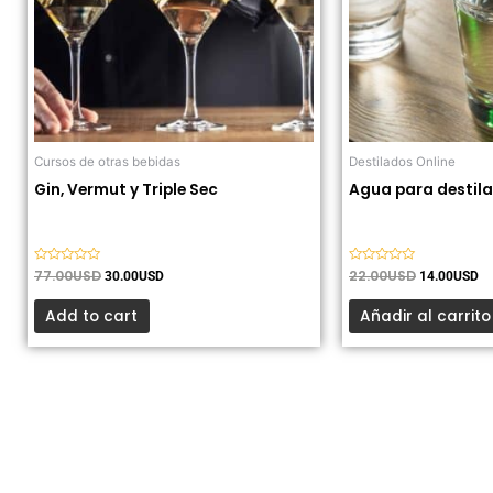
Cursos de otras bebidas
Destilados Online
Gin, Vermut y Triple Sec
Agua para destil
Valorado
77.00
USD
Valorado
22.00
USD
30.00
USD
14.00
USD
con
con
0
0
de
de
Add to cart
Añadir al carrito
5
5