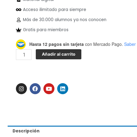
era:
es:
Acceso ilimitado para siempre
24.00USD.
10.00USD.
Más de 30.000 alumnos ya nos conocen
Gratis para miembros
Técnicas
Hasta 12 pagos sin tarjeta
con Mercado Pago.
Saber
de
Añadir al carrito
Microscopia
y
Reutilización
cantidad
I
F
Y
L
n
a
o
i
s
c
u
n
t
e
t
k
a
b
u
e
g
o
b
d
r
o
e
i
a
k
n
m
Descripción