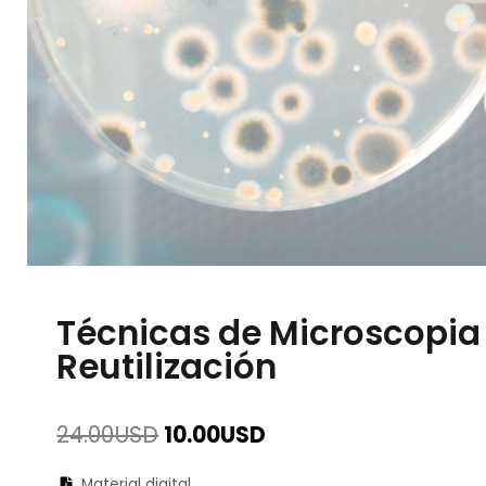
Técnicas de Microscopia
Reutilización
El
El
24.00
USD
10.00
USD
precio
precio
original
actual
Material digital