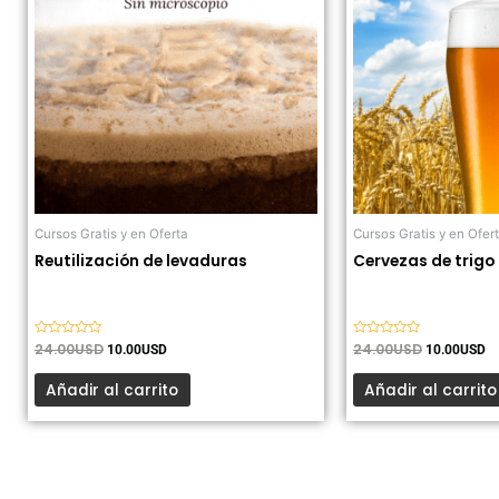
24.00USD.
10.00USD.
24.00USD.
10
Cursos Gratis y en Oferta
Cursos Gratis y en Ofer
Reutilización de levaduras
Cervezas de trigo
Valorado
24.00
USD
Valorado
24.00
USD
10.00
USD
10.00
USD
con
con
0
0
de
de
Añadir al carrito
Añadir al carrito
5
5