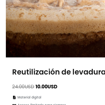
Reutilización de levadur
El
El
24.00
USD
10.00
USD
precio
precio
original
actual
Material digital
era:
es: