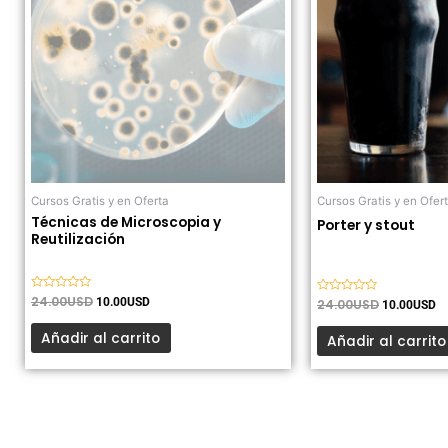
Cursos Gratis y en Oferta
Cursos Gratis y en Ofer
Técnicas de Microscopia y
Porter y stout
Reutilización
Valorado
24.00
USD
10.00
USD
Valorado
24.00
USD
10.00
USD
con
con
0
0
de
Añadir al carrito
de
Añadir al carrito
5
5