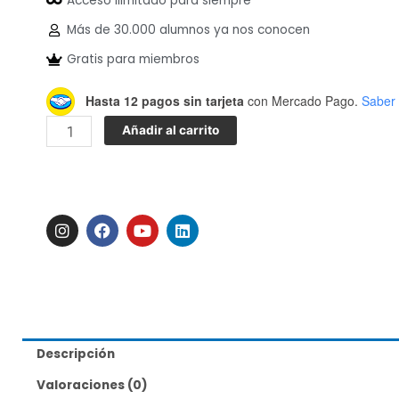
Acceso ilimitado para siempre
24.00USD.
10.00USD.
Más de 30.000 alumnos ya nos conocen
Gratis para miembros
Reutilización
Hasta 12 pagos sin tarjeta
con Mercado Pago.
Saber
de
Añadir al carrito
levaduras
cantidad
I
F
Y
L
n
a
o
i
s
c
u
n
t
e
t
k
a
b
u
e
g
o
b
d
r
o
e
i
a
k
n
m
Descripción
Valoraciones (0)