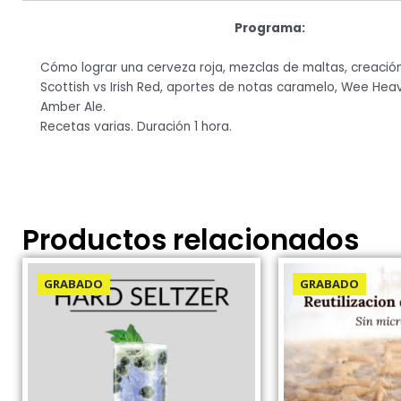
Programa:
Cómo lograr una cerveza roja, mezclas de maltas, creación 
Scottish vs Irish Red, aportes de notas caramelo, Wee Hea
Amber Ale.
Recetas varias. Duración 1 hora.
Productos relacionados
El
El
El
El
precio
precio
precio
pr
GRABADO
GRABADO
original
actual
original
ac
era:
es:
era:
es
24.00USD.
10.00USD.
24.00USD.
10