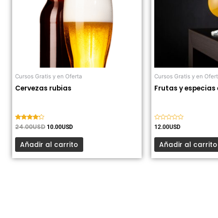
Cursos Gratis y en Oferta
Cursos Gratis y en Ofer
Cervezas rubias
Frutas y especias
Valorado
24.00
USD
Valorado
10.00
USD
12.00
USD
con
con
4.00
0
de 5
de
Añadir al carrito
Añadir al carrito
5