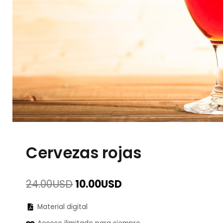
Cervezas rojas
El
El
24.00
USD
10.00
USD
precio
precio
original
actual
Material digital
era:
es: