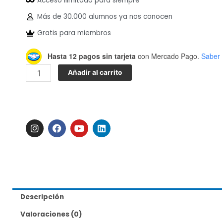
Acceso ilimitado para siempre
24.00USD.
10.00USD.
Más de 30.000 alumnos ya nos conocen
Gratis para miembros
Cervezas
Hasta 12 pagos sin tarjeta
con Mercado Pago.
Saber
rojas
Añadir al carrito
cantidad
I
F
Y
L
n
a
o
i
s
c
u
n
t
e
t
k
a
b
u
e
g
o
b
d
r
o
e
i
a
k
n
m
Descripción
Valoraciones (0)