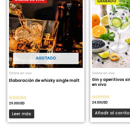
GRABADO
AGOTADO
Online en vivo
Online en vivo
Gin y aperitivos si
Elaboración de whisky single malt
en vivo
Valorado
24.00
USD
Valorado
29.00
USD
con
con
0
0
de
Añadir al carrito
de
Leer más
5
5