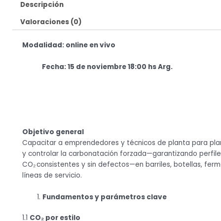
m
Descripción
Valoraciones (0)
Modalidad: online en vivo
Fecha: 15 de noviembre 18:00 hs Arg.
Objetivo general
Capacitar a emprendedores y técnicos de planta para plani
y controlar la carbonatación forzada—garantizando perfil
CO₂ consistentes y sin defectos—en barriles, botellas, fer
líneas de servicio.
Fundamentos y parámetros clave
1.1
CO₂ por estilo