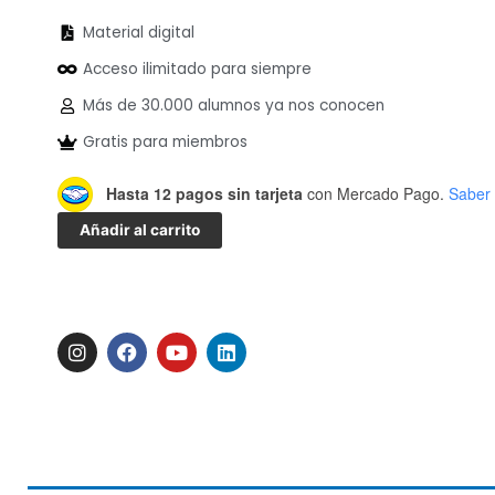
precio
precio
original
actual
Material digital
era:
es:
Acceso ilimitado para siempre
40.00USD.
20.00USD.
Más de 30.000 alumnos ya nos conocen
Gratis para miembros
Carbonatación Forzada: de
Hasta 12 pagos sin tarjeta
con Mercado Pago.
Saber
la
Añadir al carrito
Teoría
a
la
Práctica
online
I
F
Y
L
n
a
o
i
en
s
c
u
n
vivo
t
e
t
k
cantidad
a
b
u
e
g
o
b
d
r
o
e
i
a
k
n