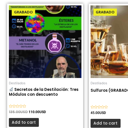
El
El
precio
precio
GRABADO
GRABADO
original
actual
era:
es:
135.00USD.
110.00USD.
Destilados
Destilados
Secretos de la Destilación: Tres
Sulfuros (GRABA
Módulos con descuento
Valorado
135.00
USD
110.00
USD
Valorado
45.00
USD
con
con
0
0
de
Add to cart
de
Add to cart
5
5