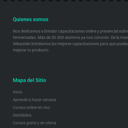
a
b
u
e
g
o
b
d
r
o
e
i
Quienes somos
a
k
n
m
Nos dedicamos a brindar capacitaciones online y presencial sobr
fermentadas. Más de 30.000 alumnos ya nos conocen. De la man
Sebastián brindamos las mejores capacitaciones para que pueda
mejorar tu producto.
Mapa del Sitio
Inicio
Aprende a hacer cerveza
Cursos online en vivo
Destilados
Cursos gratis y en oferta