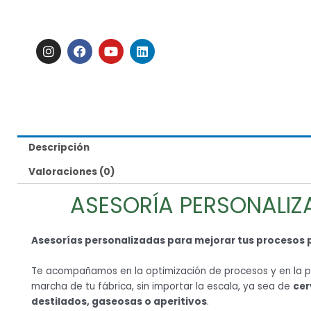
I
F
Y
L
n
a
o
i
s
c
u
n
t
e
t
k
a
b
u
e
g
o
b
d
r
o
e
i
a
k
n
m
Descripción
Valoraciones (0)
ASESORÍA PERSONALIZ
Asesorías personalizadas para mejorar tus procesos 
Te acompañamos en la optimización de procesos y en la 
marcha de tu fábrica, sin importar la escala, ya sea de
cer
destilados, gaseosas o aperitivos
.