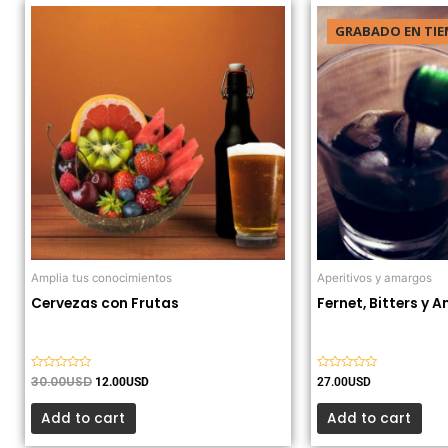
El
El
precio
precio
GRABADO EN TIE
original
actual
era:
es:
30.00USD.
12.00USD.
Amplia tus conocimientos
Aperitivos y amargos
Cervezas con Frutas
Fernet, Bitters y 
Valorado
30.00
USD
Valorado
12.00
USD
27.00
USD
con
con
0
0
de
de
Add to cart
Add to cart
5
5