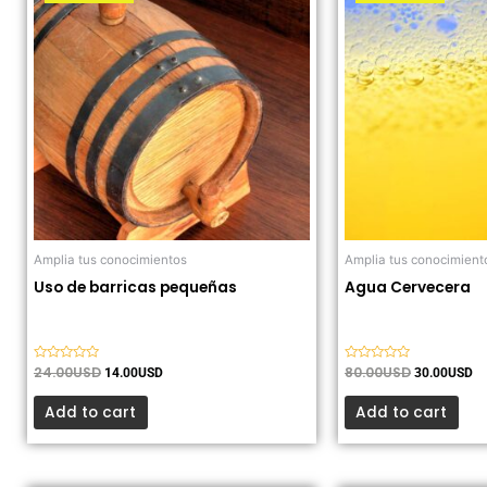
original
actual
original
ac
era:
es:
era:
es
24.00USD.
14.00USD.
80.00USD.
30
Amplia tus conocimientos
Amplia tus conocimient
Uso de barricas pequeñas
Agua Cervecera
Valorado
24.00
USD
Valorado
80.00
USD
14.00
USD
30.00
USD
con
con
0
0
de
de
Add to cart
Add to cart
5
5