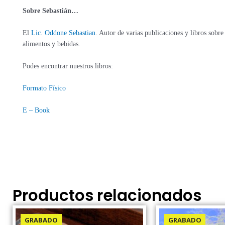
Sobre Sebastián…
El
Lic. Oddone Sebastian
. Autor de varias publicaciones y libros sobre
alimentos y bebidas.
Podes encontrar nuestros libros:
Formato Físico
E – Book
Productos relacionados
El
El
El
El
precio
precio
precio
pr
GRABADO
GRABADO