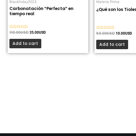
Blackfriday2023
Materia Prima
Carbonatación “Perfecta” en
¿Qué son los Tiole
tiempo real
Valorado
110.00
USD
35.00
USD
Valorado
50.00
USD
10.00
USD
con
con
0
0
de
Add to cart
de
Add to cart
5
5