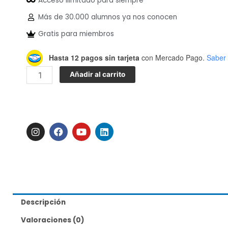
Acceso ilimitado para siempre
Más de 30.000 alumnos ya nos conocen
Gratis para miembros
Elaboración
Hasta 12 pagos sin tarjeta
con Mercado Pago.
Saber
avanzado
Añadir al carrito
cantidad
I
F
Y
L
n
a
o
i
s
c
u
n
t
e
t
k
a
b
u
e
g
o
b
d
r
o
e
i
a
k
n
m
Descripción
Valoraciones (0)