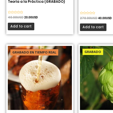
Teoría a la Práctica (GRABADO)
Valorado
40.00
USD
20.00
USD
Valorado
270.00
USD
40.00
USD
con
con
0
0
de
Add to cart
de
Add to cart
5
5
El
El
El
El
precio
precio
precio
pr
GRABADO
GRABADO EN TIEMPO REAL
original
actual
original
ac
era:
es:
era:
es
110.00USD.
35.00USD.
50.00USD.
10