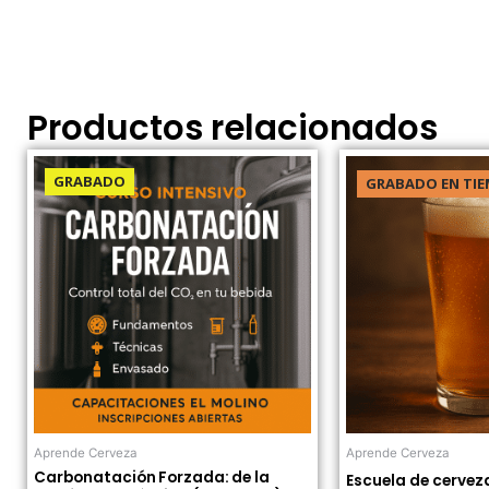
Productos relacionados
El
El
El
E
precio
precio
precio
p
GRABADO
GRABADO EN TIE
original
actual
original
a
era:
es:
era:
e
40.00USD.
20.00USD.
270.00USD
Aprende Cerveza
Aprende Cerveza
Carbonatación Forzada: de la
Escuela de cervez