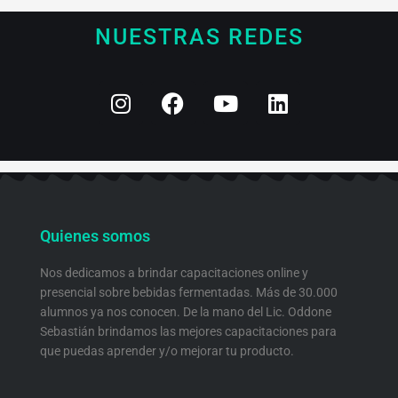
NUESTRAS REDES
I
F
Y
L
n
a
o
i
s
c
u
n
t
e
t
k
a
b
u
e
g
o
b
d
r
o
e
i
Quienes somos
a
k
n
m
Nos dedicamos a brindar capacitaciones online y
presencial sobre bebidas fermentadas. Más de 30.000
alumnos ya nos conocen. De la mano del Lic. Oddone
Sebastián brindamos las mejores capacitaciones para
que puedas aprender y/o mejorar tu producto.