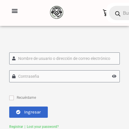
Ir
Búsqueda
de
al
Carrito
productos
contenido
Recuérdame
Ingresar
Registrar
Lost your password?