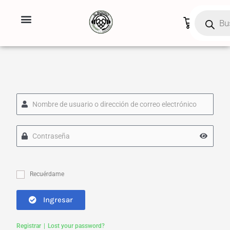
Ir
Búsqueda
de
al
Carrito
productos
contenido
Recuérdame
Ingresar
Registrar
Lost your password?